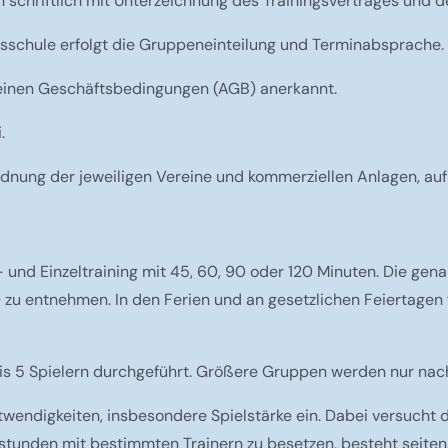
 schriftlich mit Unterzeichnung des Trainingsvertrages und d
schule erfolgt die Gruppeneinteilung und Terminabsprache.
inen Geschäftsbedingungen (AGB) anerkannt.
.
rdnung der jeweiligen Vereine und kommerziellen Anlagen, auf 
d Einzeltraining mit 45, 60, 90 oder 120 Minuten. Die genau
u entnehmen. In den Ferien und an gesetzlichen Feiertagen f
is 5 Spielern durchgeführt. Größere Gruppen werden nur nach
twendigkeiten, insbesondere Spielstärke ein. Dabei versucht 
stunden mit bestimmten Trainern zu besetzen, besteht seitens